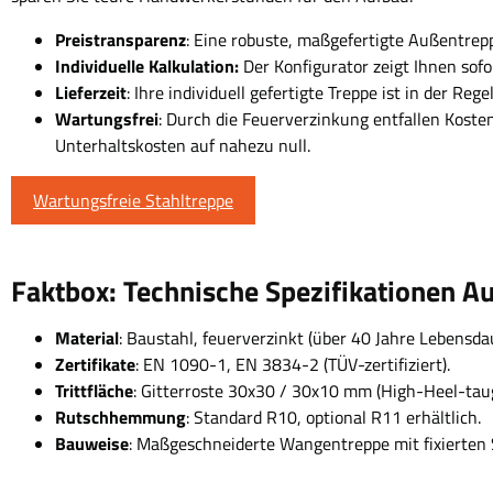
Preistransparenz
: Eine robuste, maßgefertigte Außentreppe
Individuelle Kalkulation:
Der Konfigurator zeigt Ihnen sofo
Lieferzeit
: Ihre individuell gefertigte Treppe ist in der R
Wartungsfrei
: Durch die Feuerverzinkung entfallen Koste
Unterhaltskosten auf nahezu null.
Wartungsfreie Stahltreppe
Faktbox: Technische Spezifikationen A
Material
: Baustahl, feuerverzinkt (über 40 Jahre Lebensdau
Zertifikate
: EN 1090-1, EN 3834-2 (TÜV-zertifiziert).
Trittfläche
: Gitterroste 30x30 / 30x10 mm (High-Heel-taug
Rutschhemmung
: Standard R10, optional R11 erhältlich.
Bauweise
: Maßgeschneiderte Wangentreppe mit fixierten 