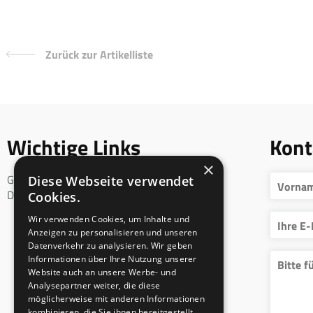
Zurück zur Artikelliste
Wichtige Links
Kont
×
Geschäftsbedingungen
Diese Webseite verwendet
DSGVO
Cookies.
Wir verwenden Cookies, um Inhalte und
Anzeigen zu personalisieren und unseren
Datenverkehr zu analysieren. Wir geben
Informationen über Ihre Nutzung unserer
Website auch an unsere Werbe- und
Analysepartner weiter, die diese
möglicherweise mit anderen Informationen
kombinieren, die Sie ihnen bereitgestellt