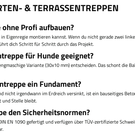
RTEN- & TERRASSENTREPPEN
e ohne Profi aufbauen?
 du in Eigenregie montieren kannst. Wenn du nicht gerade zwei l
hrt dich Schritt für Schritt durch das Projekt.
ntreppe für Hunde geeignet?
e engmaschige Variante (30x10 mm) entscheiden. Das schont die Bal
kontreppe ein Fundament?
nd nicht irgendwann im Erdreich versinkt, ist ein bauseitiges Bet
 und Stelle bleibt.
ppe den Sicherheitsnormen?
N EN 1090 gefertigt und verfügen über TÜV-zertifizierte Schweiß
r.