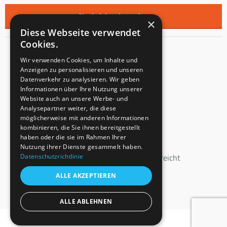
×
Diese Webseite verwendet
Cookies.
Kontakt
Wir verwenden Cookies, um Inhalte und
Anzeigen zu personalisieren und unseren
Innentreppen s.r.o.
Datenverkehr zu analysieren. Wir geben
Informationen über Ihre Nutzung unserer
Mladoňovice 65
Website auch an unsere Werbe- und
PLZ: 675 32
Analysepartner weiter, die diese
Tschechien
möglicherweise mit anderen Informationen
kombinieren, die Sie ihnen bereitgestellt
USt-IdNr.: CZ23855991
haben oder die sie im Rahmen Ihrer
Eingangsvermerk: C 147862
Nutzung ihrer Dienste gesammelt haben.
Datenschutzrichtlinie
beim Bezirksgericht Brünn eingereicht
ALLE AKZEPTIEREN
+43 664 160 46 40
info@innen-treppen.de
ALLE ABLEHNEN