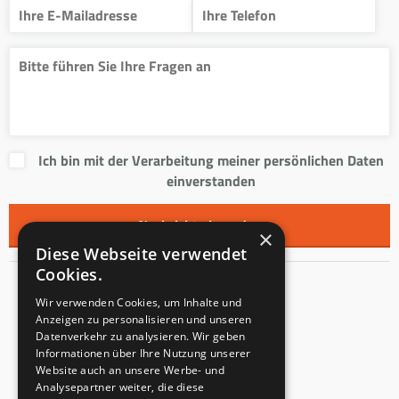
Ich bin mit der Verarbeitung meiner persönlichen Daten
einverstanden
×
Diese Webseite verwendet
Cookies.
Kontakt
Wir verwenden Cookies, um Inhalte und
Anzeigen zu personalisieren und unseren
Innentreppen s.r.o.
Datenverkehr zu analysieren. Wir geben
Informationen über Ihre Nutzung unserer
Mladoňovice 65
Website auch an unsere Werbe- und
PLZ: 675 32
Analysepartner weiter, die diese
Tschechien