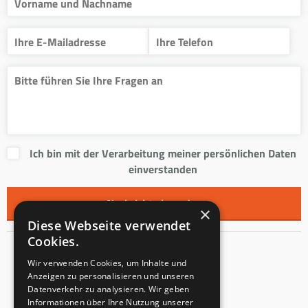
Ich bin mit der Verarbeitung meiner persönlichen Daten
einverstanden
×
Diese Webseite verwendet
Cookies.
Kontakt
Wir verwenden Cookies, um Inhalte und
Anzeigen zu personalisieren und unseren
Innentreppen s.r.o.
Datenverkehr zu analysieren. Wir geben
Informationen über Ihre Nutzung unserer
Mladoňovice 65