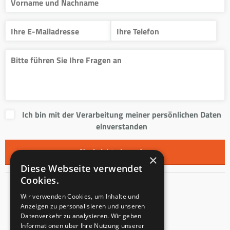
Ich bin mit der Verarbeitung meiner persönlichen Daten
einverstanden
×
Diese Webseite verwendet
Cookies.
Kontakt
Wir verwenden Cookies, um Inhalte und
Anzeigen zu personalisieren und unseren
Innentreppen s.r.o.
Datenverkehr zu analysieren. Wir geben
Informationen über Ihre Nutzung unserer
Mladoňovice 65