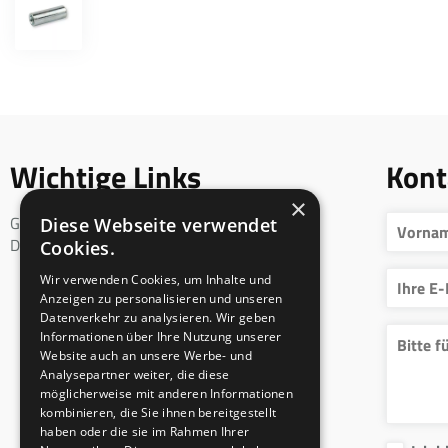
Wichtige Links
Kont
×
Geschäftsbedingungen
Diese Webseite verwendet
DSGVO
Cookies.
Wir verwenden Cookies, um Inhalte und
Anzeigen zu personalisieren und unseren
Datenverkehr zu analysieren. Wir geben
Informationen über Ihre Nutzung unserer
Website auch an unsere Werbe- und
Analysepartner weiter, die diese
möglicherweise mit anderen Informationen
kombinieren, die Sie ihnen bereitgestellt
haben oder die sie im Rahmen Ihrer