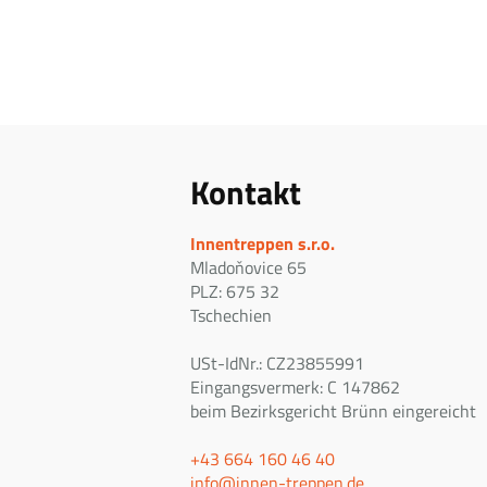
Kontakt
Innentreppen s.r.o.
Mladoňovice 65
PLZ: 675 32
Tschechien
USt-IdNr.: CZ23855991
Eingangsvermerk: C 147862
beim Bezirksgericht Brünn eingereicht
+43 664 160 46 40
info@innen-treppen.de