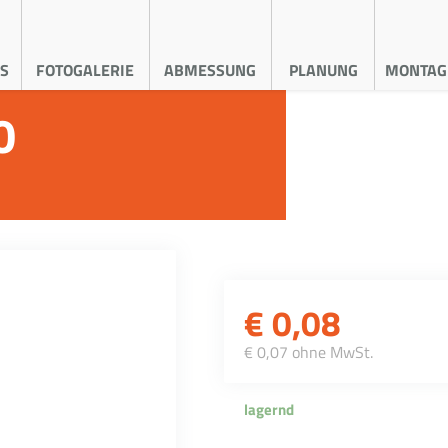
S
FOTOGALERIE
ABMESSUNG
PLANUNG
MONTAG
0
€
0,08
€ 0,07 ohne MwSt.
lagernd