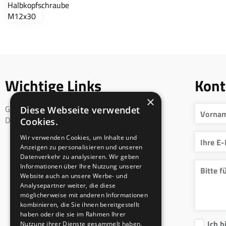
Wichtige Links
Kont
×
Geschäftsbedingungen
Diese Webseite verwendet
DSGVO
Cookies.
Wir verwenden Cookies, um Inhalte und
Anzeigen zu personalisieren und unseren
Datenverkehr zu analysieren. Wir geben
Informationen über Ihre Nutzung unserer
Website auch an unsere Werbe- und
Analysepartner weiter, die diese
möglicherweise mit anderen Informationen
kombinieren, die Sie ihnen bereitgestellt
haben oder die sie im Rahmen Ihrer
Ich b
Nutzung ihrer Dienste gesammelt haben.