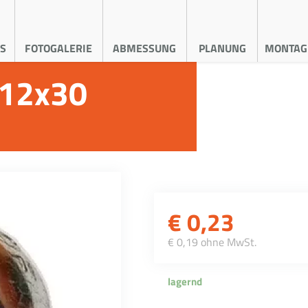
S
FOTOGALERIE
ABMESSUNG
PLANUNG
MONTAG
M12x30
€
0,23
€ 0,19 ohne MwSt.
lagernd