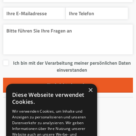
Ich bin mit der Verarbeitung meiner persönlichen Daten
einverstanden
×
Diese Webseite verwendet
Cookies.
Kontakt
Wir verwenden Cookies, um Inhalte und
Anzeigen zu personalisieren und unseren
Innentreppen s.r.o.
Datenverkehr zu analysieren. Wir geben
Informationen über Ihre Nutzung unserer
Mladoňovice 65
Website auch an unsere Werbe- und