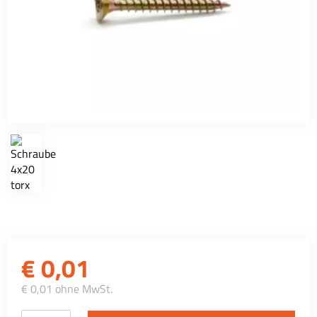
€
0,01
€ 0,01 ohne MwSt.