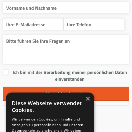
Ich bin mit der Verarbeitung meiner persönlichen Daten
einverstanden
×
Diese Webseite verwendet
Cookies.
Kontakt
Wir verwenden Cookies, um Inhalte und
Anzeigen zu personalisieren und unseren
Innentreppen s.r.o.
Datenverkehr zu analysieren. Wir geben