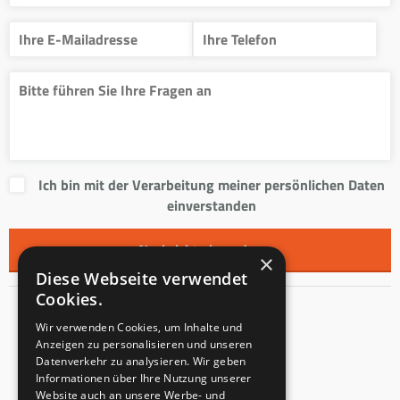
Ich bin mit der Verarbeitung meiner persönlichen Daten
einverstanden
×
Diese Webseite verwendet
Cookies.
Kontakt
Wir verwenden Cookies, um Inhalte und
Anzeigen zu personalisieren und unseren
Innentreppen s.r.o.
Datenverkehr zu analysieren. Wir geben
Informationen über Ihre Nutzung unserer
Mladoňovice 65
Website auch an unsere Werbe- und