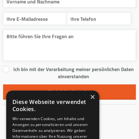
Ich bin mit der Verarbeitung meiner persönlichen Daten
einverstanden
×
Diese Webseite verwendet
Cookies.
Kontakt
Wir verwenden Cookies, um Inhalte und
Anzeigen zu personalisieren und unseren
Innentreppen s.r.o.
Datenverkehr zu analysieren. Wir geben
Informationen über Ihre Nutzung unserer
Mladoňovice 65