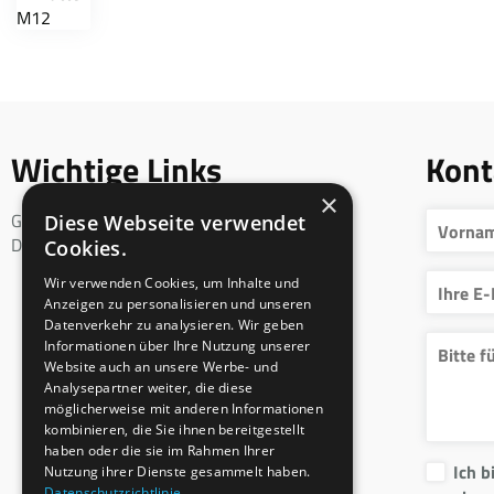
Wichtige Links
Kont
×
Geschäftsbedingungen
Diese Webseite verwendet
DSGVO
Cookies.
Wir verwenden Cookies, um Inhalte und
Anzeigen zu personalisieren und unseren
Datenverkehr zu analysieren. Wir geben
Informationen über Ihre Nutzung unserer
Website auch an unsere Werbe- und
Analysepartner weiter, die diese
möglicherweise mit anderen Informationen
kombinieren, die Sie ihnen bereitgestellt
haben oder die sie im Rahmen Ihrer
Ich b
Nutzung ihrer Dienste gesammelt haben.
Datenschutzrichtlinie