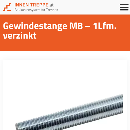
Gewindestange M8 – 1Lfm.
verzinkt