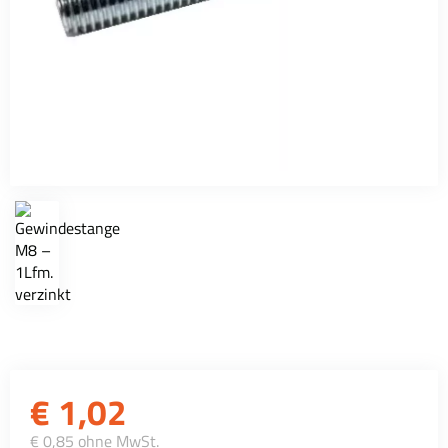
€
1,02
€ 0,85 ohne MwSt.