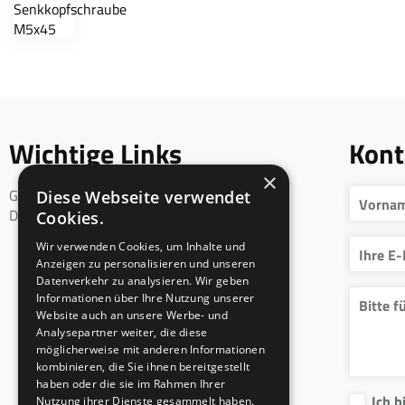
Wichtige Links
Kont
×
Geschäftsbedingungen
Diese Webseite verwendet
DSGVO
Cookies.
Wir verwenden Cookies, um Inhalte und
Anzeigen zu personalisieren und unseren
Datenverkehr zu analysieren. Wir geben
Informationen über Ihre Nutzung unserer
Website auch an unsere Werbe- und
Analysepartner weiter, die diese
möglicherweise mit anderen Informationen
kombinieren, die Sie ihnen bereitgestellt
haben oder die sie im Rahmen Ihrer
Ich b
Nutzung ihrer Dienste gesammelt haben.