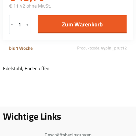
€ 11,42 ohne MwSt.
-
+
bis 1 Woche
Produktcode:
vypln_prut12
Edelstahl, Enden offen
Wichtige Links
Geschäftsbedingungen