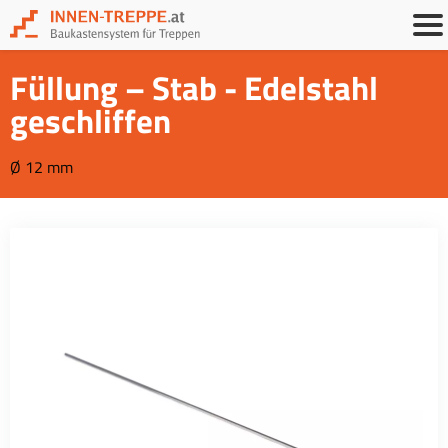
Füllung – Stab - Edelstahl
geschliffen
Ø 12 mm