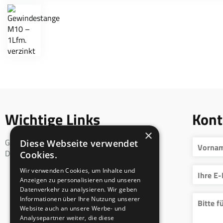
Wichtige Links
Kont
×
Geschäftsbedingungen
Diese Webseite verwendet
DSGVO
Cookies.
Wir verwenden Cookies, um Inhalte und
Anzeigen zu personalisieren und unseren
Datenverkehr zu analysieren. Wir geben
Informationen über Ihre Nutzung unserer
Website auch an unsere Werbe- und
Analysepartner weiter, die diese