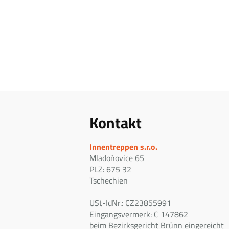
Kontakt
Innentreppen s.r.o.
Mladoňovice 65
PLZ: 675 32
Tschechien
USt-IdNr.: CZ23855991
Eingangsvermerk: C 147862
beim Bezirksgericht Brünn eingereicht