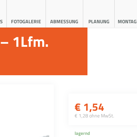
S
FOTOGALERIE
ABMESSUNG
PLANUNG
MONTAG
– 1Lfm.
€
1,54
€ 1,28 ohne MwSt.
lagernd