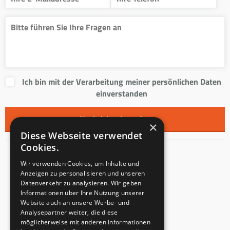
Ich bin mit der Verarbeitung meiner persönlichen Daten
einverstanden
×
Diese Webseite verwendet
Cookies.
Kontakt
Wir verwenden Cookies, um Inhalte und
Anzeigen zu personalisieren und unseren
Innentreppen s.r.o.
Datenverkehr zu analysieren. Wir geben
Informationen über Ihre Nutzung unserer
Mladoňovice 65
Website auch an unsere Werbe- und
PLZ: 675 32
Analysepartner weiter, die diese
Tschechien
möglicherweise mit anderen Informationen