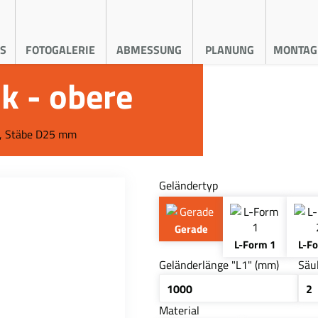
S
FOTOGALERIE
ABMESSUNG
PLANUNG
MONTAG
k - obere
, Stäbe D25 mm
Geländertyp
Gerade
L-Form 1
L-F
Geländerlänge "L1" (mm)
Säu
Material