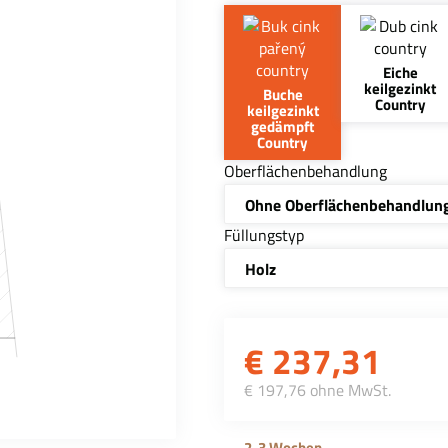
Eiche
keilgezinkt
Buche
Country
keilgezinkt
gedämpft
Country
Oberflächenbehandlung
Ohne Oberflächenbehandlun
Füllungstyp
Holz
€
237,31
€ 197,76 ohne MwSt.
2-3 Wochen