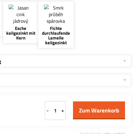
Esche
Fichte
keilgezinkt mit
durchlaufende
Kern
Lamelle
keilgezinkt
g
-
+
Produktcode:
zabr_vrchni