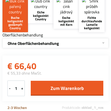
Eiche
keilgezinkt
Buche
Esche
Fichte
Country
keilgezinkt
keilgezinkt
durchlaufende
gedämpft
mit Kern
Lamelle
Country
keilgezinkt
Oberflächenbehandlung
Ohne Oberflächenbehandlung
€
66,40
€ 55,33 ohne MwSt.
-
+
2-3 Wochen
Produktcode:
obklad_1_nos