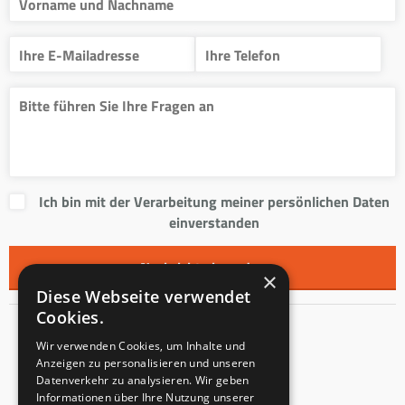
Ich bin mit der Verarbeitung meiner persönlichen Daten
einverstanden
×
Diese Webseite verwendet
Cookies.
Kontakt
Wir verwenden Cookies, um Inhalte und
Anzeigen zu personalisieren und unseren
Innentreppen s.r.o.
Datenverkehr zu analysieren. Wir geben
Informationen über Ihre Nutzung unserer
Mladoňovice 65