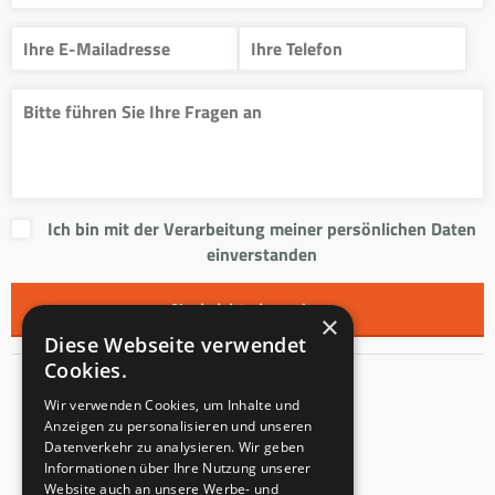
Ich bin mit der Verarbeitung meiner persönlichen Daten
einverstanden
×
Diese Webseite verwendet
Cookies.
Kontakt
Wir verwenden Cookies, um Inhalte und
Anzeigen zu personalisieren und unseren
Innentreppen s.r.o.
Datenverkehr zu analysieren. Wir geben
Informationen über Ihre Nutzung unserer
Mladoňovice 65
Website auch an unsere Werbe- und