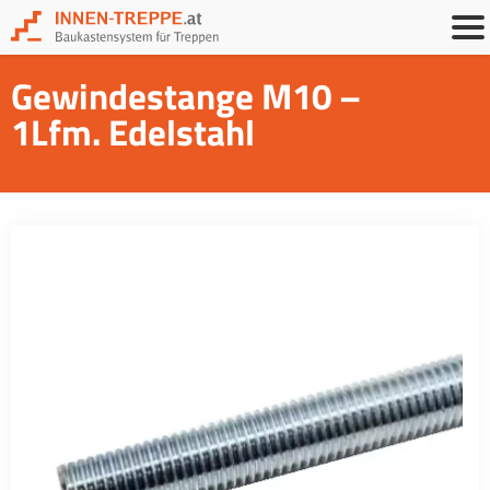
Gewindestange M10 –
1Lfm. Edelstahl