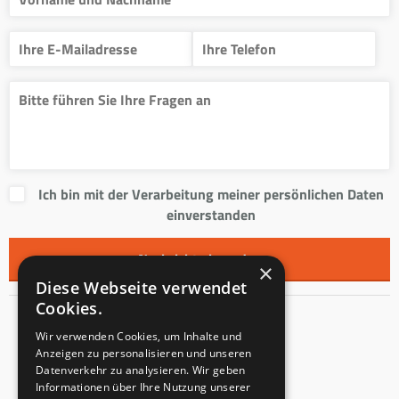
Ich bin mit der Verarbeitung meiner persönlichen Daten
einverstanden
×
Diese Webseite verwendet
Cookies.
Kontakt
Wir verwenden Cookies, um Inhalte und
Anzeigen zu personalisieren und unseren
Innentreppen s.r.o.
Datenverkehr zu analysieren. Wir geben
Informationen über Ihre Nutzung unserer
Mladoňovice 65