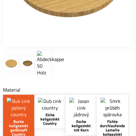
Material
Eiche
keilgezinkt
Buche
Esche
Fichte
Country
keilgezinkt
keilgezinkt
durchlaufende
gedämpft
mit Kern
Lamelle
Country
keilgezinkt