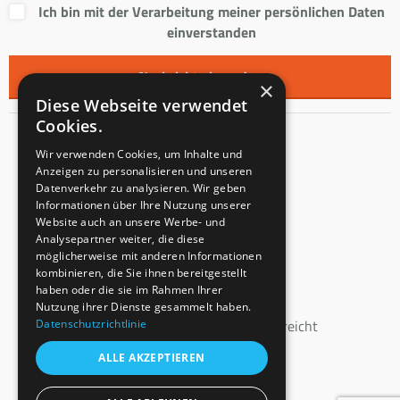
Ich bin mit der Verarbeitung meiner persönlichen Daten
einverstanden
×
Diese Webseite verwendet
Cookies.
Kontakt
Wir verwenden Cookies, um Inhalte und
Anzeigen zu personalisieren und unseren
Innentreppen s.r.o.
Datenverkehr zu analysieren. Wir geben
Informationen über Ihre Nutzung unserer
Mladoňovice 65
Website auch an unsere Werbe- und
PLZ: 675 32
Analysepartner weiter, die diese
Tschechien
möglicherweise mit anderen Informationen
kombinieren, die Sie ihnen bereitgestellt
USt-IdNr.: CZ23855991
haben oder die sie im Rahmen Ihrer
Eingangsvermerk: C 147862
Nutzung ihrer Dienste gesammelt haben.
Datenschutzrichtlinie
beim Bezirksgericht Brünn eingereicht
ALLE AKZEPTIEREN
+43 664 160 46 40
info@innen-treppen.de