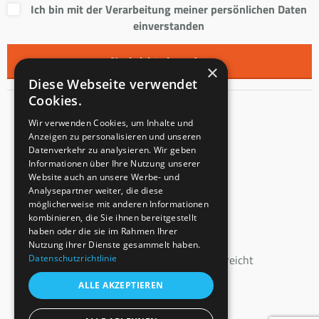
Ich bin mit der Verarbeitung meiner persönlichen Daten
einverstanden
×
Diese Webseite verwendet
Cookies.
Kontakt
Wir verwenden Cookies, um Inhalte und
Anzeigen zu personalisieren und unseren
Innentreppen s.r.o.
Datenverkehr zu analysieren. Wir geben
Informationen über Ihre Nutzung unserer
Mladoňovice 65
Website auch an unsere Werbe- und
PLZ: 675 32
Analysepartner weiter, die diese
Tschechien
möglicherweise mit anderen Informationen
kombinieren, die Sie ihnen bereitgestellt
USt-IdNr.: CZ23855991
haben oder die sie im Rahmen Ihrer
Eingangsvermerk: C 147862
Nutzung ihrer Dienste gesammelt haben.
Datenschutzrichtlinie
beim Bezirksgericht Brünn eingereicht
ALLE AKZEPTIEREN
+43 664 160 46 40
info@innen-treppen.de