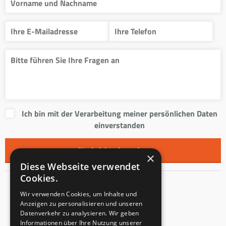
Ich bin mit der Verarbeitung meiner persönlichen Daten
einverstanden
×
Diese Webseite verwendet
Cookies.
Kontakt
Wir verwenden Cookies, um Inhalte und
Anzeigen zu personalisieren und unseren
Innentreppen s.r.o.
Datenverkehr zu analysieren. Wir geben
Informationen über Ihre Nutzung unserer
Mladoňovice 65