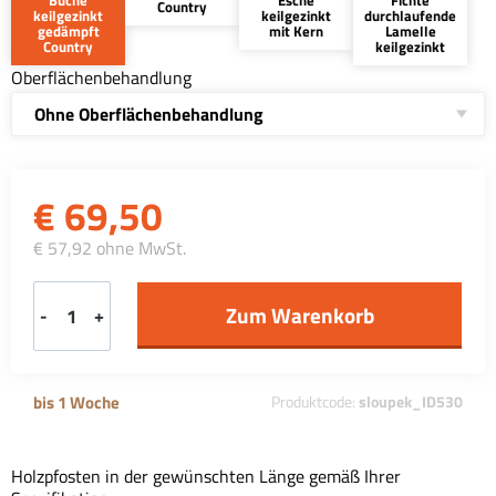
Country
keilgezinkt
keilgezinkt
durchlaufende
gedämpft
mit Kern
Lamelle
Country
keilgezinkt
Oberflächenbehandlung
Ohne Oberflächenbehandlung
€
69,50
€ 57,92 ohne MwSt.
-
+
bis 1 Woche
Produktcode:
sloupek_ID530
Holzpfosten in der gewünschten Länge gemäß Ihrer