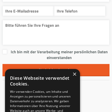
Ich bin mit der Verarbeitung meiner persönlichen Daten
einverstanden
×
Diese Webseite verwendet
Cookies.
Kontakt
Wir verwenden Cookies, um Inhalte und
Anzeigen zu personalisieren und unseren
Innentreppen s.r.o.
Datenverkehr zu analysieren. Wir geben
Informationen über Ihre Nutzung unserer
Mladoňovice 65
Website auch an unsere Werbe- und