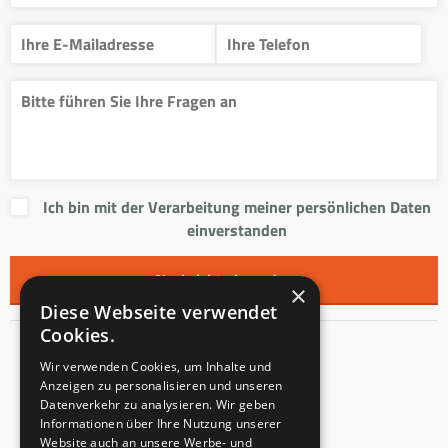
Ich bin mit der Verarbeitung meiner persönlichen Daten
einverstanden
×
Diese Webseite verwendet
Cookies.
Kontakt
Wir verwenden Cookies, um Inhalte und
Anzeigen zu personalisieren und unseren
Innentreppen s.r.o.
Datenverkehr zu analysieren. Wir geben
Informationen über Ihre Nutzung unserer
Mladoňovice 65
Website auch an unsere Werbe- und