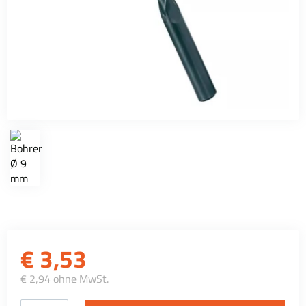
€
3,53
€ 2,94 ohne MwSt.