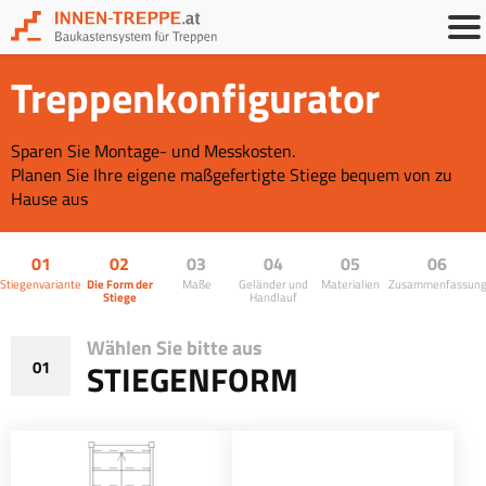
Treppenkonfigurator
Sparen Sie Montage- und Messkosten.
Planen Sie Ihre eigene maßgefertigte Stiege bequem von zu
Hause aus
01
02
03
04
05
06
Stiegenvariante
Die Form der
Maße
Geländer und
Materialien
Zusammenfassun
Stiege
Handlauf
Wählen Sie bitte aus
01
STIEGENFORM