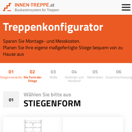
Treppenkonfigurator
Sparen Sie Montage- und Messkosten.
Planen Sie Ihre eigene maßgefertigte Stiege bequem von zu
Hause aus
01
02
03
04
05
06
Stiegenvariante
Die Form der
Maße
Geländer und
Materialien
Zusammenfassun
Stiege
Handlauf
Wählen Sie bitte aus
01
STIEGENFORM