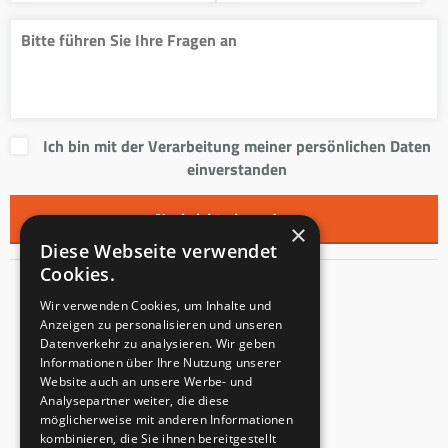
Ich bin mit der Verarbeitung meiner persönlichen Daten
einverstanden
×
Diese Webseite verwendet
Cookies.
Kontakt
Wir verwenden Cookies, um Inhalte und
Anzeigen zu personalisieren und unseren
Innentreppen s.r.o.
Datenverkehr zu analysieren. Wir geben
Informationen über Ihre Nutzung unserer
Mladoňovice 65
Website auch an unsere Werbe- und
PLZ: 675 32
Analysepartner weiter, die diese
Tschechien
möglicherweise mit anderen Informationen
kombinieren, die Sie ihnen bereitgestellt