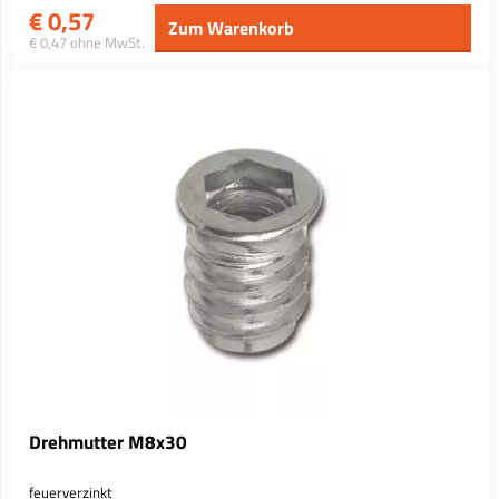
€
0,57
Zum Warenkorb
€ 0,47 ohne MwSt.
Drehmutter M8x30
feuerverzinkt