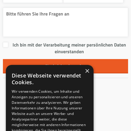
Ich bin mit der Verarbeitung meiner persönlichen Daten
einverstanden
×
Diese Webseite verwendet
Cookies.
Kontakt
Wir verwenden Cookies, um Inhalte und
Anzeigen zu personalisieren und unseren
Innentreppen s.r.o.
Datenverkehr zu analysieren. Wir geben
Informationen über Ihre Nutzung unserer
Mladoňovice 65
Website auch an unsere Werbe- und
PLZ: 675 32
Analysepartner weiter, die diese
Tschechien
möglicherweise mit anderen Informationen
kombinieren, die Sie ihnen bereitgestellt