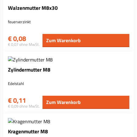
Walzenmutter M8x30
feuerverzinkt
€
0,08
Zum Warenkorb
€ 0,07 ohne MwSt.
Zylindermutter M8
Edelstahl
€
0,11
Zum Warenkorb
€ 0,09 ohne MwSt.
Kragenmutter M8