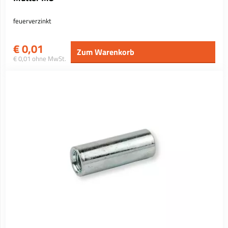
feuerverzinkt
€
0,01
Zum Warenkorb
€ 0,01 ohne MwSt.