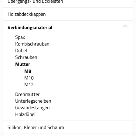
Übergangs- und Eckleisten
Holzabdeckkappen
Verbindungsmaterial
Spax
Kombischrauben
Dübel
Schrauben
Mutter
M8
M10
M12
Drehmutter
Unterlegscheiben
Gewindestangen
Holzdübel
Silikon, Kleber und Schaum