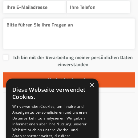
Ich bin mit der Verarbeitung meiner persönlichen Daten
einverstanden
×
Diese Webseite verwendet
Cookies.
Kontakt
Wir verwenden Cookies, um Inhalte und
Anzeigen zu personalisieren und unseren
Innentreppen s.r.o.
Datenverkehr zu analysieren. Wir geben
Informationen über Ihre Nutzung unserer
Mladoňovice 65
Website auch an unsere Werbe- und
PLZ: 675 32
Analysepartner weiter, die diese