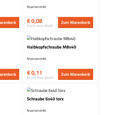
feuerverzinkt
€
0,08
arenkorb
Zum Warenkorb
€ 0,07 ohne MwSt.
Halbkopfschraube M8x40
feuerverzinkt
€
0,11
arenkorb
Zum Warenkorb
€ 0,10 ohne MwSt.
Schraube 6x40 torx
feuerverzinkt