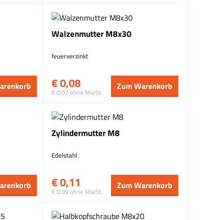
Walzenmutter M8x30
feuerverzinkt
€
0,08
arenkorb
Zum Warenkorb
€ 0,07 ohne MwSt.
Zylindermutter M8
Edelstahl
€
0,11
arenkorb
Zum Warenkorb
€ 0,09 ohne MwSt.