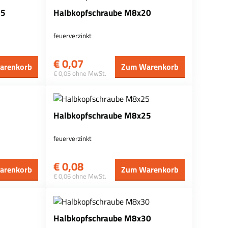
45
Halbkopfschraube M8x20
feuerverzinkt
€
0,07
arenkorb
Zum Warenkorb
€ 0,05 ohne MwSt.
Halbkopfschraube M8x25
feuerverzinkt
€
0,08
arenkorb
Zum Warenkorb
€ 0,06 ohne MwSt.
Halbkopfschraube M8x30