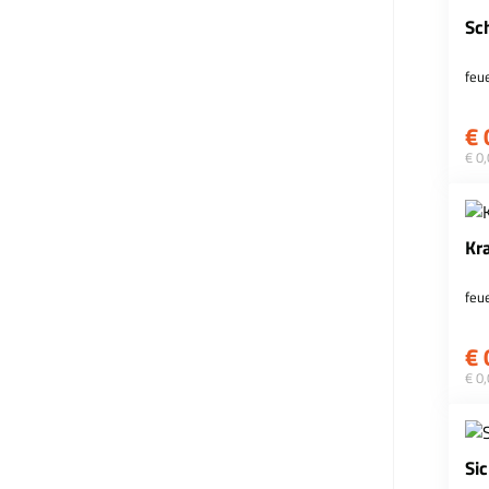
Sc
feu
€
€ 0
Kr
feu
€
€ 0
Si