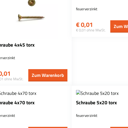
feuerverzinkt
€
0,01
Zum W
€ 0,01 ohne MwSt.
hraube 4x45 torx
erverzinkt
0,01
Zum Warenkorb
,01 ohne MwSt.
hraube 4x70 torx
Schraube 5x20 torx
erverzinkt
feuerverzinkt