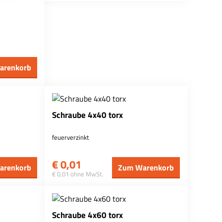
arenkorb
Schraube 4x40 torx
feuerverzinkt
€
0,01
arenkorb
Zum Warenkorb
€ 0,01 ohne MwSt.
Schraube 4x60 torx