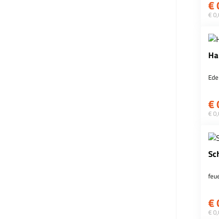
€
€ 0
Ha
Ede
€
€ 0
Sc
feu
€
€ 0