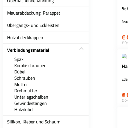
Oberflächenbehandlung
Sc
Mauerabdeckung, Parappet
feu
Übergangs- und Eckleisten
€
Holzabdeckkappen
€ 0
Verbindungsmaterial
Spax
Kombischrauben
Ha
Dübel
Schrauben
Ede
Mutter
Drehmutter
€
Unterlegscheiben
€ 0
Gewindestangen
Holzdübel
Silikon, Kleber und Schaum