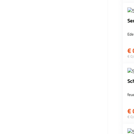
Se
Ede
€
€ 0
Sc
feu
€
€ 0