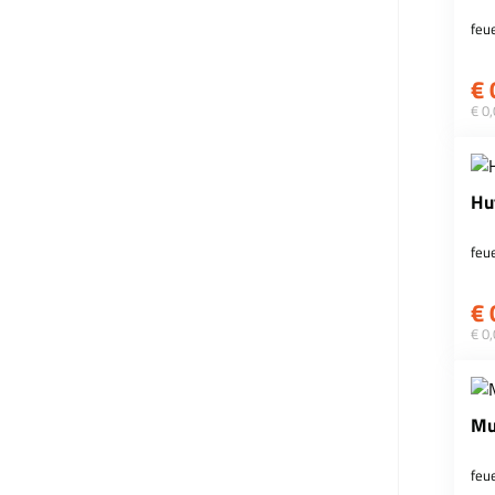
feu
€
€ 0
Hu
feu
€
€ 0
Mu
feu