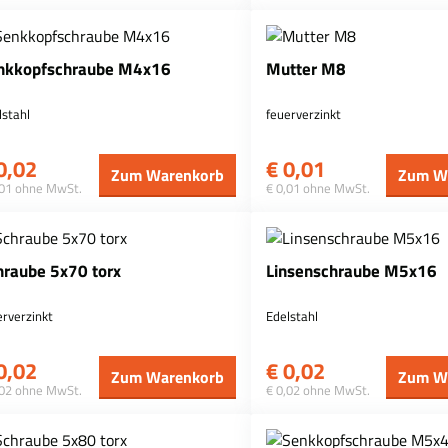
nkkopfschraube M4x16
Mutter M8
lstahl
feuerverzinkt
0,02
€
0,01
Zum Warenkorb
Zum W
,01 ohne MwSt.
€ 0,01 ohne MwSt.
hraube 5x70 torx
Linsenschraube M5x16
erverzinkt
Edelstahl
0,02
€
0,02
Zum Warenkorb
Zum W
,02 ohne MwSt.
€ 0,02 ohne MwSt.