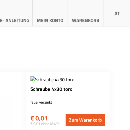
AT
E- ANLEITUNG
MEIN KONTO
WARENKORB
Schraube 4x30 torx
feuerverzinkt
€
0,01
Zum Warenkorb
€ 0,01 ohne MwSt.