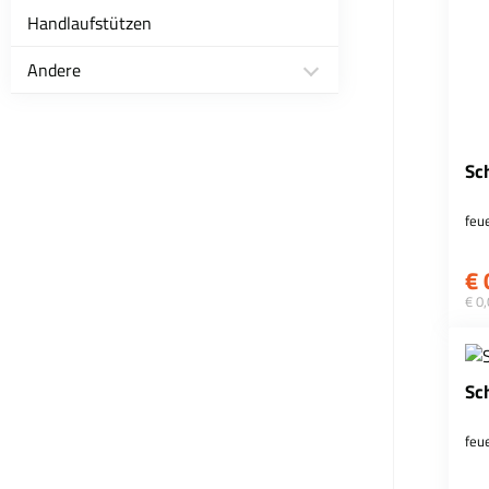
Handlaufstützen
Andere
Sc
feu
€
€ 0
Sc
feu