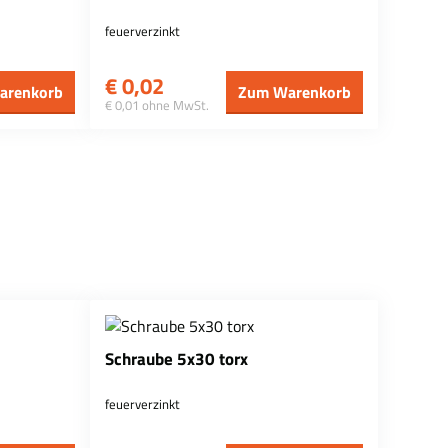
feuerverzinkt
€
0,02
arenkorb
Zum Warenkorb
€ 0,01 ohne MwSt.
Schraube 5x30 torx
feuerverzinkt