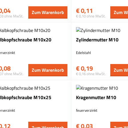
0,04
€
0,11
Zum Warenkorb
Zum W
,03 ohne MwSt.
€ 0,10 ohne MwSt.
lbkopfschraube M10x20
Zylindermutter M10
erverzinkt
Edelstahl
0,08
€
0,19
Zum Warenkorb
Zum W
,07 ohne MwSt.
€ 0,16 ohne MwSt.
lbkopfschraube M10x25
Kragenmutter M10
erverzinkt
feuerverzinkt
0,12
€
0,03
Zum Warenkorb
Zum W