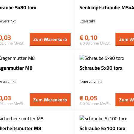
hraube 5x80 torx
Senkkopfschraube M5x
erverzinkt
Edelstahl
0,03
€
0,10
Zum Warenkorb
Zum W
,02 ohne MwSt.
€ 0,08 ohne MwSt.
agenmutter M8
Schraube 5x90 torx
erverzinkt
feuerverzinkt
0,03
€
0,05
Zum Warenkorb
Zum W
,03 ohne MwSt.
€ 0,04 ohne MwSt.
cherheitsmutter M8
Schraube 5x100 torx